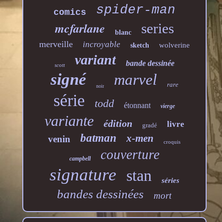
spider-man
comics
mcfarlane
series
blanc
merveille
incroyable
wolverine
sketch
variant
bande dessinée
scott
signé
marvel
rare
noir
série
todd
étonnant
vierge
variante
édition
livre
gradé
batman
x-men
venin
croquis
couverture
campbell
signature
stan
séries
bandes dessinées
mort