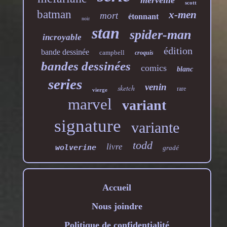
merveille
scott
batman
x-men
mort
étonnant
noir
stan
spider-man
incroyable
édition
bande dessinée
campbell
croquis
bandes dessinées
comics
blanc
series
venin
sketch
rare
vierge
marvel
variant
signature
variante
todd
livre
wolverine
gradé
Accueil
Nous joindre
Politique de confidentialité