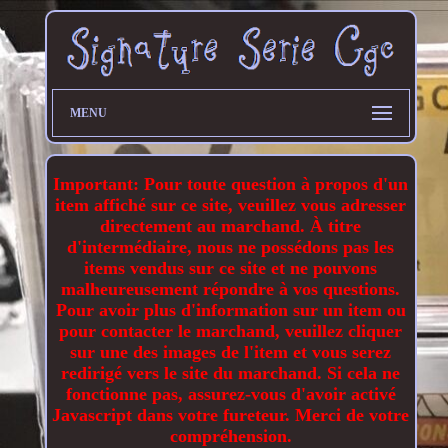
MENU
Important: Pour toute question à propos d'un
item affiché sur ce site, veuillez vous adresser
directement au marchand. À titre
d'intermédiaire, nous ne possédons pas les
items vendus sur ce site et ne pouvons
malheureusement répondre à vos questions.
Pour avoir plus d'information sur un item ou
pour contacter le marchand, veuillez cliquer
sur une des images de l'item et vous serez
redirigé vers le site du marchand. Si cela ne
fonctionne pas, assurez-vous d'avoir activé
Javascript dans votre fureteur. Merci de votre
compréhension.