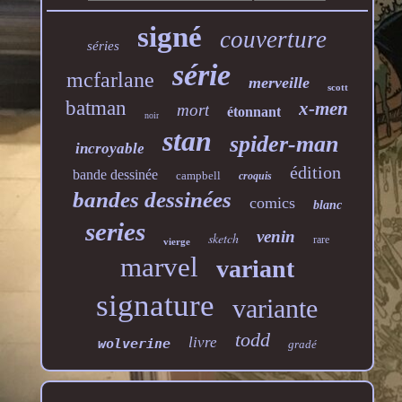
signé
couverture
séries
série
mcfarlane
merveille
scott
batman
x-men
mort
étonnant
noir
stan
spider-man
incroyable
édition
bande dessinée
campbell
croquis
bandes dessinées
comics
blanc
series
venin
sketch
rare
vierge
marvel
variant
signature
variante
todd
livre
wolverine
gradé