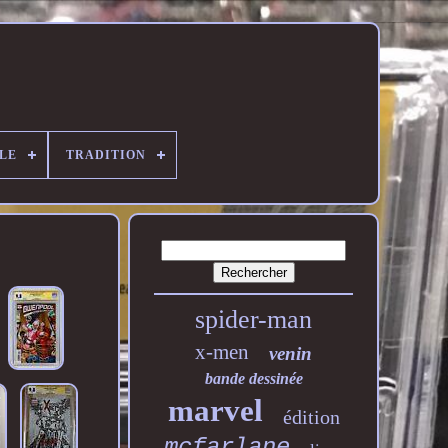
LE
TRADITION
spider-man
x-men
venin
bande dessinée
marvel
édition
mcfarlane