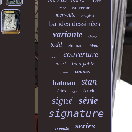
livre
wolverine
rare
merveille
campbell
bandes dessinées
variante
vierge
todd
étonnant
blanc
couverture
scott
mort
incroyable
comics
gradé
stan
batman
séries
sketch
noir
série
signé
signature
series
croquis