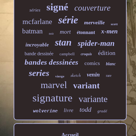
signé
couverture
séries
série
mcfarlane
merveille
scott
batman
x-men
mort
étonnant
noir
stan
spider-man
incroyable
édition
bande dessinée
campbell
croquis
bandes dessinées
comics
blanc
series
venin
sketch
rare
vierge
marvel
variant
signature
variante
todd
livre
wolverine
gradé
Accueil