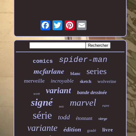
spider-man
comics
mcfarlane
series
blanc
merveille
incroyable
wolverine
sketch
variant
bande dessinée
scott
signé
marvel
rare
noir
série
todd
étonnant
vierge
variante
édition
livre
gradé