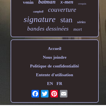
batman
x-men
venin
croquis
couverture
campbell
signature
stan
séries
bandes dessinées
mort
Accueil
Nous joindre
Politique de confidentialité
Entente d'utilisation
EN
FR