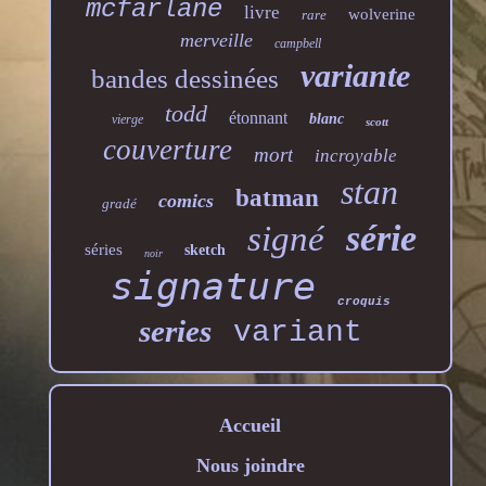
mcfarlane
livre
wolverine
rare
merveille
campbell
variante
bandes dessinées
todd
étonnant
blanc
vierge
scott
couverture
mort
incroyable
stan
batman
comics
gradé
série
signé
séries
sketch
noir
signature
croquis
series
variant
Accueil
Nous joindre