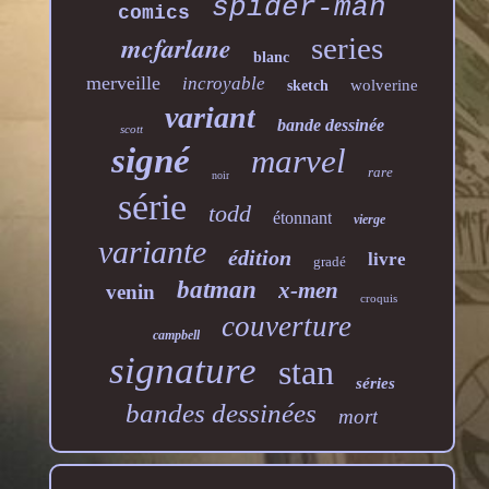
spider-man
comics
mcfarlane
series
blanc
merveille
incroyable
wolverine
sketch
variant
bande dessinée
scott
signé
marvel
rare
noir
série
todd
étonnant
vierge
variante
édition
livre
gradé
batman
x-men
venin
croquis
couverture
campbell
signature
stan
séries
bandes dessinées
mort