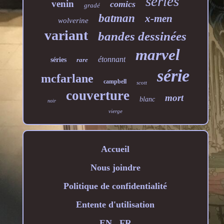
series
venin
comics
gradé
batman
x-men
wolverine
variant
bandes dessinées
marvel
étonnant
séries
rare
série
mcfarlane
campbell
scott
couverture
mort
blanc
noir
vierge
Accueil
Nous joindre
Politique de confidentialité
Entente d'utilisation
EN
FR