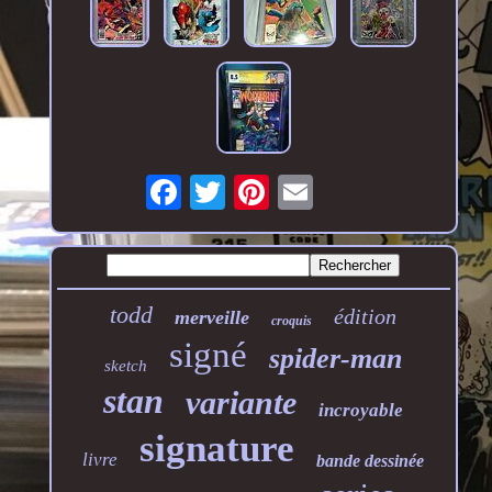
todd
édition
merveille
croquis
signé
spider-man
sketch
stan
variante
incroyable
signature
livre
bande dessinée