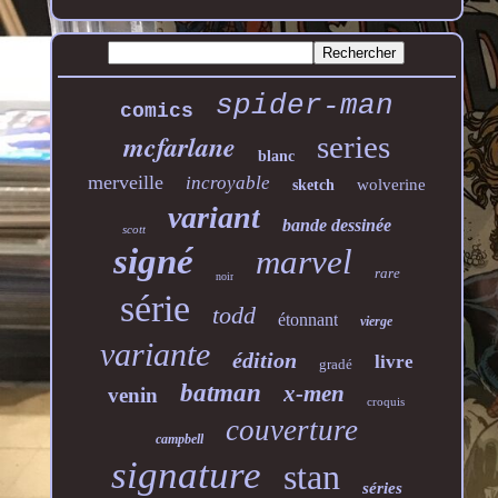
spider-man
comics
mcfarlane
series
blanc
merveille
incroyable
wolverine
sketch
variant
bande dessinée
scott
signé
marvel
rare
noir
série
todd
étonnant
vierge
variante
édition
livre
gradé
batman
x-men
venin
croquis
couverture
campbell
signature
stan
séries