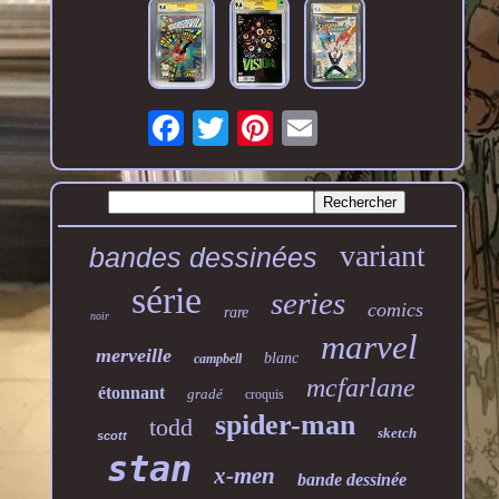
variant
bandes dessinées
série
series
comics
rare
noir
marvel
merveille
blanc
campbell
mcfarlane
étonnant
gradé
croquis
spider-man
todd
sketch
scott
stan
x-men
bande dessinée