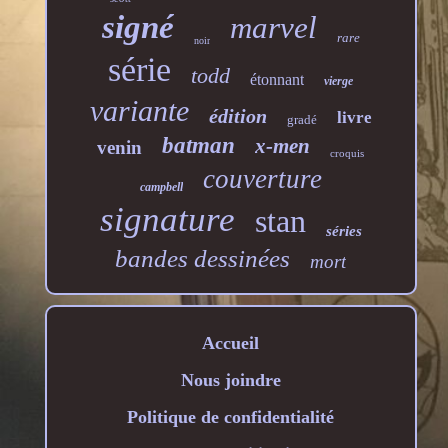
signé
marvel
rare
noir
série
todd
étonnant
vierge
variante
édition
livre
gradé
batman
x-men
venin
croquis
couverture
campbell
signature
stan
séries
bandes dessinées
mort
Accueil
Nous joindre
Politique de confidentialité