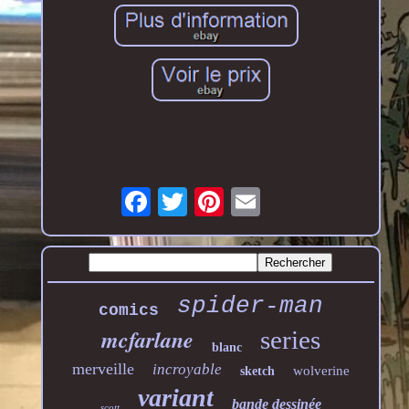
spider-man
comics
mcfarlane
series
blanc
merveille
incroyable
wolverine
sketch
variant
bande dessinée
scott