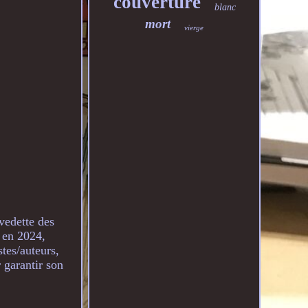
couverture
blanc
mort
vierge
 vedette des
 en 2024,
stes/auteurs,
 garantir son