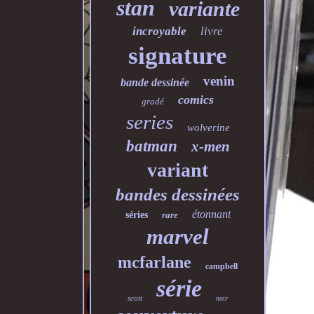
stan
variante
incroyable
livre
signature
venin
bande dessinée
comics
gradé
series
wolverine
batman
x-men
variant
bandes dessinées
étonnant
séries
rare
marvel
mcfarlane
campbell
série
scott
noir