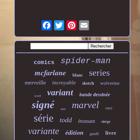
spider-man
comics
mcfarlane
series
blanc
merveille
incroyable
wolverine
sketch
variant
bande dessinée
scott
signé
marvel
rare
noir
série
todd
étonnant
vierge
variante
édition
livre
gradé