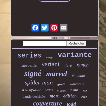
series
variante
vierge
variant
x-men
merveille
livre
signé
marvel
étonnant
spider-man
wolverine
gradé
incroyable
séries
blanc
croquis
noir
édition
mort
bande dessinée
rare
couverture
todd