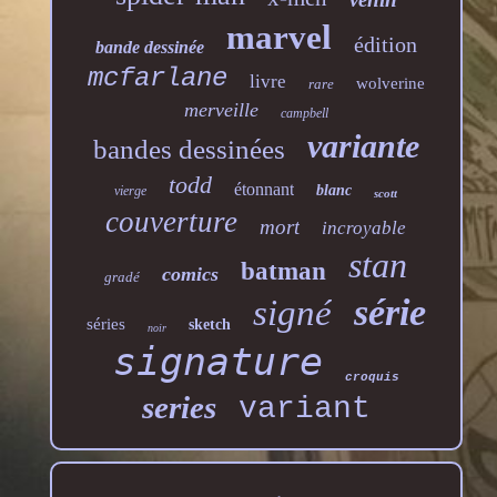
marvel
édition
bande dessinée
mcfarlane
livre
wolverine
rare
merveille
campbell
variante
bandes dessinées
todd
étonnant
blanc
vierge
scott
couverture
mort
incroyable
stan
batman
comics
gradé
série
signé
séries
sketch
noir
signature
croquis
series
variant