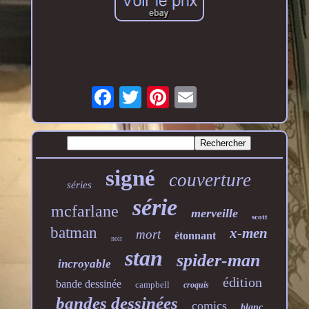
signé
couverture
séries
série
mcfarlane
merveille
scott
batman
x-men
mort
étonnant
noir
stan
spider-man
incroyable
édition
bande dessinée
campbell
croquis
bandes dessinées
comics
blanc