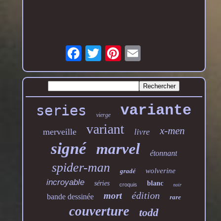
series
variante
vierge
variant
x-men
merveille
livre
signé
marvel
étonnant
spider-man
wolverine
gradé
incroyable
séries
blanc
croquis
noir
édition
mort
bande dessinée
rare
couverture
todd