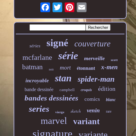
signé
couverture
séries
série
mcfarlane
merveille
scott
batman
x-men
mort
étonnant
noir
stan
spider-man
incroyable
édition
bande dessinée
campbell
croquis
bandes dessinées
comics
blanc
series
venin
sketch
rare
vierge
marvel
variant
signature
variante