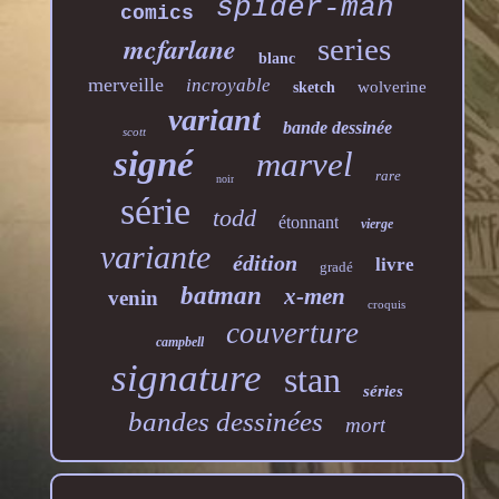
spider-man
comics
mcfarlane
series
blanc
merveille
incroyable
wolverine
sketch
variant
bande dessinée
scott
signé
marvel
rare
noir
série
todd
étonnant
vierge
variante
édition
livre
gradé
batman
x-men
venin
croquis
couverture
campbell
signature
stan
séries
bandes dessinées
mort