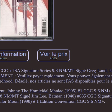
CGC x JSA Signature Series 9.8 NM/MT Signé Greg Land, Ja
 : Veuillez payer rapidement. Vous pouvez également s
ood. Désolé, nos articles ne sont PAS disponibles pour le re
oment. Johnny The Homicidal Maniac (1995) #1 CGC 9.6 NM+
9.8 NM/MT Signé Jim Lee. Batman (1940) #635 CGC Signatur
lor Moon (1998) # 1 Édition Convention CGC 9.6 NM+.