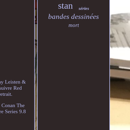
stan
séries
bandes dessinées
mort
y Leisten &
uivre Red
trait.
. Conan The
e Series 9.8