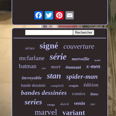
signé
couverture
séries
série
mcfarlane
merveille
scott
batman
x-men
mort
étonnant
noir
stan
spider-man
incroyable
édition
bande dessinée
campbell
croquis
bandes dessinées
comics
blanc
series
venin
sketch
rare
vierge
marvel
variant