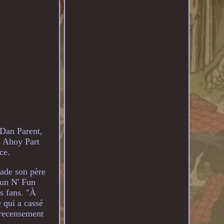
 Dan Parent,
s Ahoy Part
ce.
ade son père
Sun N' Fun
s fans. "À
 qui a cassé
e recensement