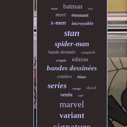
batman
scott
noir
mort
étonnant
x-men
incroyable
stan
spider-man
bande dessinée
campbell
édition
croquis
bandes dessinées
comics
blanc
series
sketch
vierge
venin
rare
marvel
variant
signature