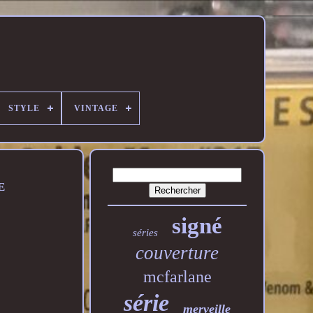
STYLE
VINTAGE
E
signé
séries
couverture
mcfarlane
série
merveille