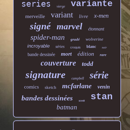
series
variante
vierge
variant
x-men
merveille
livre
signé
marvel
étonnant
spider-man
wolverine
gradé
incroyable
séries
blanc
croquis
noir
édition
mort
bande dessinée
rare
couverture
todd
signature
série
campbell
mcfarlane
venin
comics
sketch
stan
bandes dessinées
scott
batman