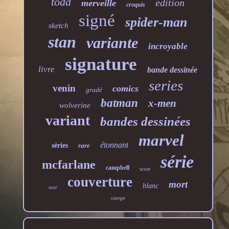
todd
édition
merveille
croquis
signé
spider-man
sketch
stan
variante
incroyable
signature
livre
bande dessinée
series
venin
comics
gradé
batman
x-men
wolverine
variant
bandes dessinées
marvel
étonnant
séries
rare
série
mcfarlane
campbell
scott
couverture
mort
blanc
noir
vierge