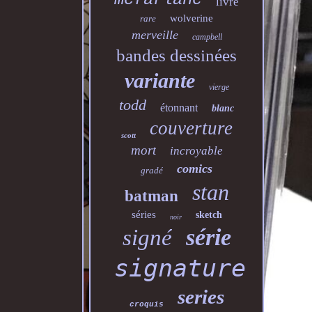
livre
wolverine
rare
merveille
campbell
bandes dessinées
variante
vierge
todd
étonnant
blanc
couverture
scott
mort
incroyable
comics
gradé
stan
batman
séries
sketch
noir
série
signé
signature
series
croquis