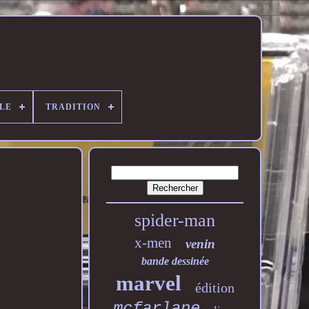
LE
TRADITION
spider-man
x-men
venin
bande dessinée
marvel
édition
mcfarlane