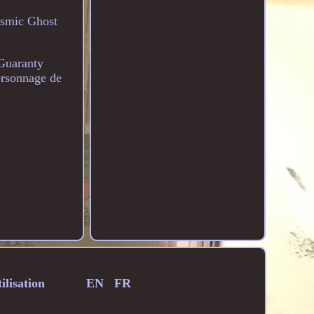
osmic Ghost
 Guaranty
ersonnage de
ilisation
EN
FR