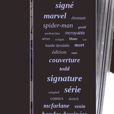
signé
marvel
étonnant
spider-man
gradé
incroyable
wolverine
séries
blanc
croquis
noir
mort
bande dessinée
édition
rare
couverture
todd
signature
série
campbell
comics
sketch
mcfarlane
venin
bandes dessinées