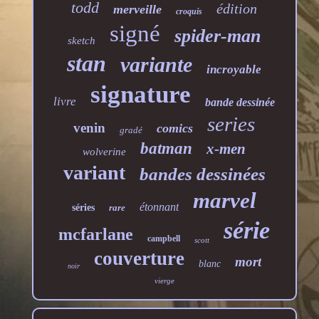
todd
édition
merveille
croquis
signé
spider-man
sketch
stan
variante
incroyable
signature
livre
bande dessinée
series
venin
comics
gradé
batman
x-men
wolverine
variant
bandes dessinées
marvel
étonnant
séries
rare
série
mcfarlane
campbell
scott
couverture
mort
blanc
noir
vierge