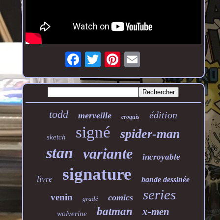
todd
édition
merveille
croquis
signé
spider-man
sketch
stan
variante
incroyable
signature
livre
bande dessinée
series
venin
comics
gradé
batman
x-men
wolverine