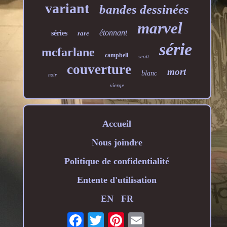
variant
bandes dessinées
marvel
étonnant
séries
rare
série
mcfarlane
campbell
scott
couverture
mort
blanc
noir
vierge
Accueil
Nous joindre
Politique de confidentialité
Entente d'utilisation
EN
FR