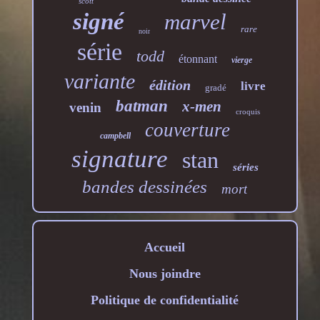
scott
signé
marvel
rare
noir
série
todd
étonnant
vierge
variante
édition
livre
gradé
batman
x-men
venin
croquis
couverture
campbell
signature
stan
séries
bandes dessinées
mort
Accueil
Nous joindre
Politique de confidentialité