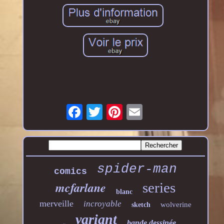
spider-man
comics
mcfarlane
series
blanc
merveille
incroyable
wolverine
sketch
variant
bande dessinée