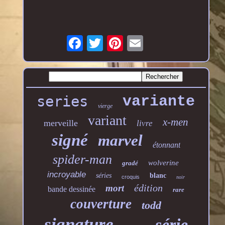
series
variante
vierge
variant
x-men
merveille
livre
signé
marvel
étonnant
spider-man
wolverine
gradé
incroyable
séries
blanc
croquis
noir
édition
mort
bande dessinée
rare
couverture
todd
signature
série