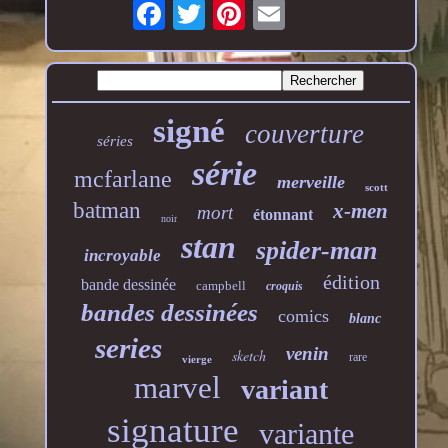
signé
couverture
séries
série
mcfarlane
merveille
scott
batman
x-men
mort
étonnant
noir
stan
spider-man
incroyable
édition
bande dessinée
campbell
croquis
bandes dessinées
comics
blanc
series
venin
sketch
rare
vierge
marvel
variant
signature
variante