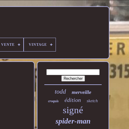
E VENTE
VINTAGE
todd
merveille
édition
sketch
croquis
signé
spider-man