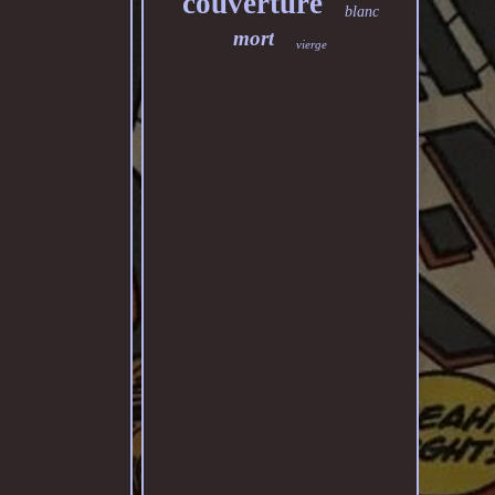
couverture
blanc
mort
vierge