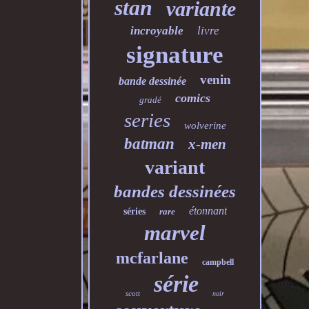
stan
variante
incroyable
livre
signature
venin
bande dessinée
comics
gradé
series
wolverine
batman
x-men
variant
bandes dessinées
étonnant
séries
rare
marvel
mcfarlane
campbell
série
scott
noir