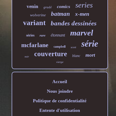
series
venin
comics
gradé
batman
x-men
wolverine
variant
bandes dessinées
marvel
étonnant
séries
rare
série
mcfarlane
campbell
scott
couverture
mort
blanc
noir
vierge
Accueil
Nous joindre
Politique de confidentialité
Entente d'utilisation