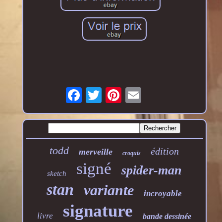
todd
édition
merveille
croquis
signé
spider-man
sketch
stan
variante
incroyable
signature
livre
bande dessinée