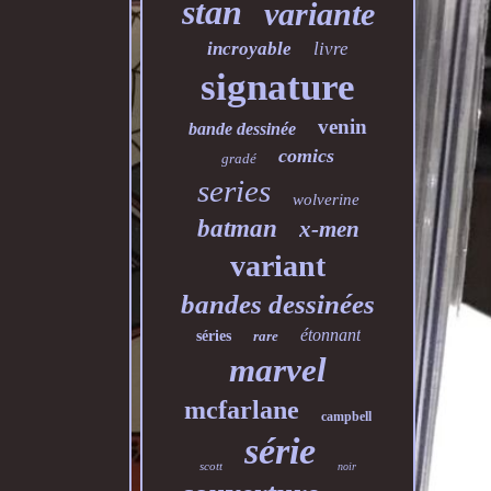
stan
variante
incroyable
livre
signature
venin
bande dessinée
comics
gradé
series
wolverine
batman
x-men
variant
bandes dessinées
étonnant
séries
rare
marvel
mcfarlane
campbell
série
scott
noir