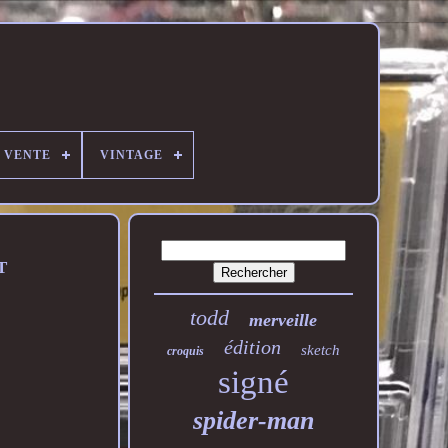
E VENTE
VINTAGE
T
todd
merveille
édition
sketch
croquis
signé
spider-man