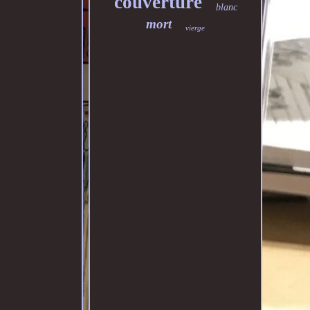
couverture
blanc
mort
vierge