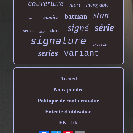
couverture
mort
incroyable
stan
batman
comics
gradé
série
signé
séries
sketch
noir
signature
croquis
series
variant
Accueil
Nous joindre
Politique de confidentialité
Entente d'utilisation
EN
FR