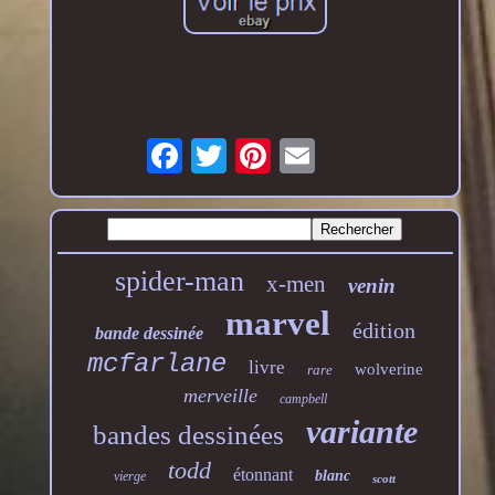
spider-man
x-men
venin
marvel
édition
bande dessinée
mcfarlane
livre
wolverine
rare
merveille
campbell
variante
bandes dessinées
todd
étonnant
blanc
vierge
scott