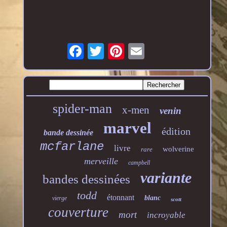
spider-man
x-men
venin
marvel
édition
bande dessinée
mcfarlane
livre
wolverine
rare
merveille
campbell
variante
bandes dessinées
todd
étonnant
blanc
vierge
scott
couverture
mort
incroyable