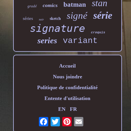
stan
batman
comics
gradé
série
signé
séries
sketch
noir
signature
croquis
series
variant
Accueil
Nous joindre
Politique de confidentialité
Entente d'utilisation
EN
FR