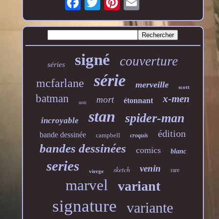
signé
couverture
séries
série
mcfarlane
merveille
scott
batman
x-men
mort
étonnant
noir
stan
spider-man
incroyable
édition
bande dessinée
campbell
croquis
bandes dessinées
comics
blanc
series
venin
sketch
rare
vierge
marvel
variant
signature
variante