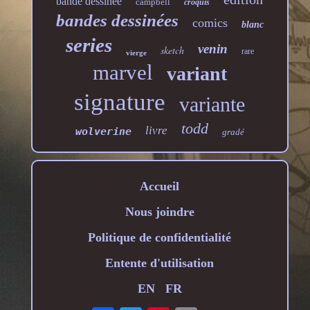
bande dessinée
campbell
croquis
bandes dessinées
comics
blanc
series
venin
sketch
rare
vierge
marvel
variant
signature
variante
todd
livre
wolverine
gradé
Accueil
Nous joindre
Politique de confidentialité
Entente d'utilisation
EN
FR