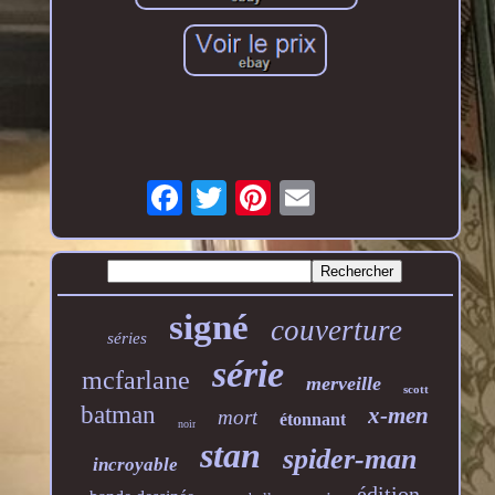
signé
couverture
séries
série
mcfarlane
merveille
scott
batman
x-men
mort
étonnant
noir
stan
spider-man
incroyable
édition