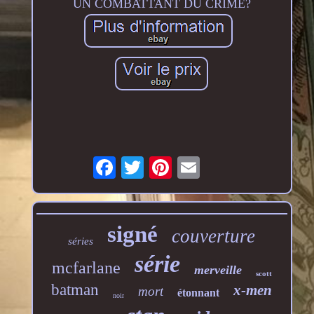
UN COMBATTANT DU CRIME?
signé
couverture
séries
série
mcfarlane
merveille
scott
batman
x-men
mort
étonnant
noir