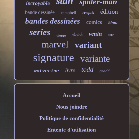
stan
spider-man
incroyable
édition
bande dessinée
campbell
croquis
bandes dessinées
comics
blanc
series
venin
sketch
rare
vierge
marvel
variant
signature
variante
todd
livre
wolverine
gradé
Accueil
Nous joindre
Politique de confidentialité
Entente d'utilisation