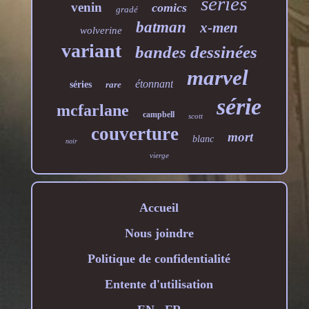
series
venin
comics
gradé
batman
x-men
wolverine
variant
bandes dessinées
marvel
étonnant
séries
rare
série
mcfarlane
campbell
scott
couverture
mort
blanc
noir
vierge
Accueil
Nous joindre
Politique de confidentialité
Entente d'utilisation