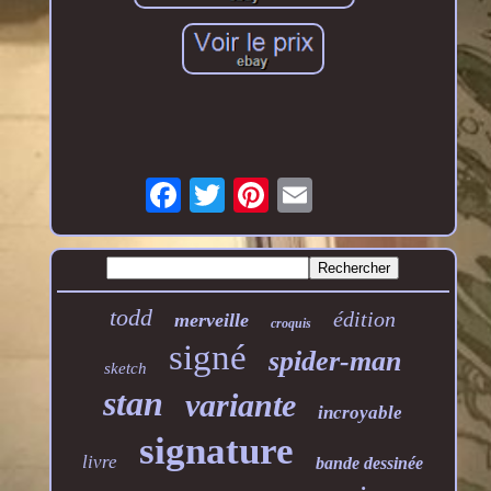
todd
édition
merveille
croquis
signé
spider-man
sketch
stan
variante
incroyable
signature
livre
bande dessinée