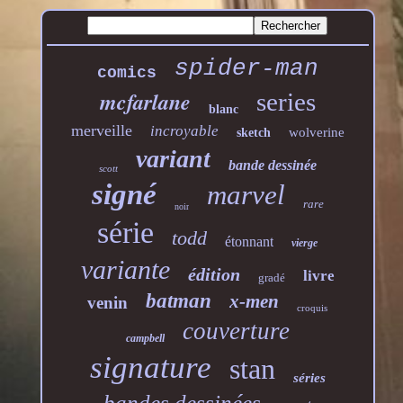
spider-man
comics
mcfarlane
series
blanc
merveille
incroyable
wolverine
sketch
variant
bande dessinée
scott
signé
marvel
rare
noir
série
todd
étonnant
vierge
variante
édition
livre
gradé
batman
x-men
venin
croquis
couverture
campbell
signature
stan
séries
bandes dessinées