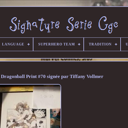
LANGUAGE
SUPERHERO TEAM
TRADITION
U
c Dragonball Print #70 signée par Tiffany Vollmer