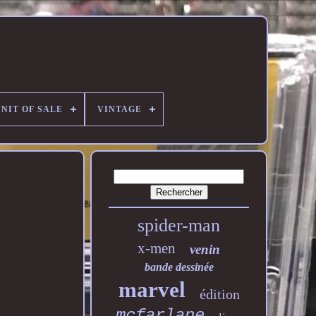
NIT OF SALE
VINTAGE
spider-man
x-men
venin
bande dessinée
marvel
édition
mcfarlane