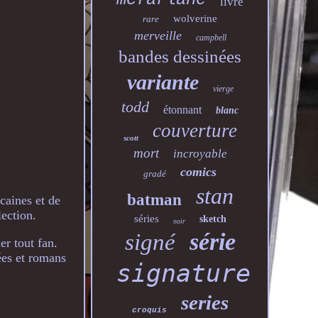
livre
wolverine
rare
merveille
campbell
bandes dessinées
variante
vierge
todd
étonnant
blanc
couverture
scott
mort
incroyable
comics
gradé
stan
batman
caines et de
ection.
séries
sketch
noir
série
signé
r tout fan.
ées et romans
signature
series
croquis