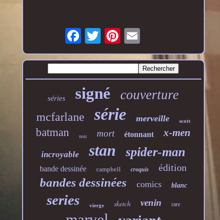
signé
couverture
séries
série
mcfarlane
merveille
scott
batman
x-men
mort
étonnant
noir
stan
spider-man
incroyable
édition
bande dessinée
campbell
croquis
bandes dessinées
comics
blanc
series
venin
sketch
rare
vierge
marvel