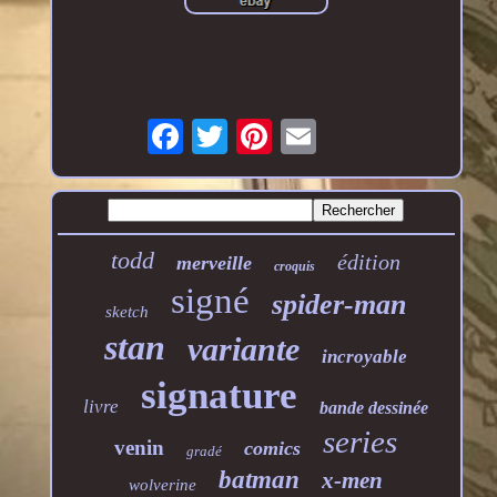
todd
édition
merveille
croquis
signé
spider-man
sketch
stan
variante
incroyable
signature
livre
bande dessinée
series
venin
comics
gradé
batman
x-men
wolverine