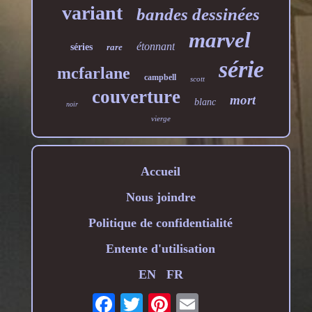
variant
bandes dessinées
marvel
étonnant
séries
rare
série
mcfarlane
campbell
scott
couverture
mort
blanc
noir
vierge
Accueil
Nous joindre
Politique de confidentialité
Entente d'utilisation
EN
FR