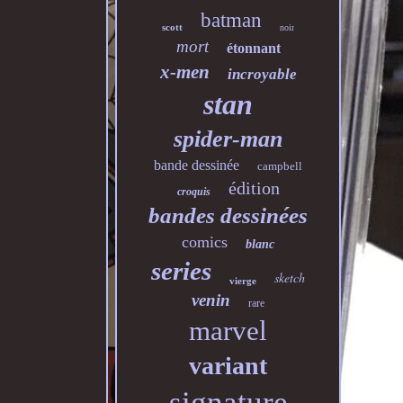
batman
scott
noir
mort
étonnant
x-men
incroyable
stan
spider-man
bande dessinée
campbell
édition
croquis
bandes dessinées
comics
blanc
series
sketch
vierge
venin
rare
marvel
variant
signature