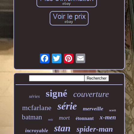
signé
couverture
séries
série
mcfarlane
merveille
scott
batman
x-men
mort
étonnant
noir
stan
spider-man
incroyable