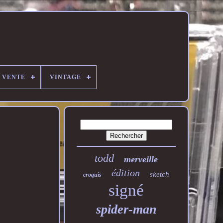
E VENTE
VINTAGE
todd
merveille
édition
sketch
croquis
signé
spider-man