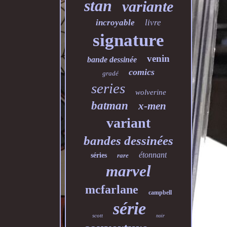
stan
variante
incroyable
livre
signature
venin
bande dessinée
comics
gradé
series
wolverine
batman
x-men
variant
bandes dessinées
étonnant
séries
rare
marvel
mcfarlane
campbell
série
scott
noir