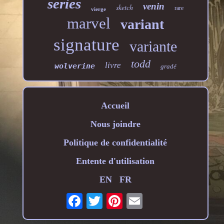
series
venin
sketch
rare
vierge
marvel
variant
signature
variante
todd
livre
wolverine
gradé
Accueil
Nous joindre
Politique de confidentialité
Entente d'utilisation
EN
FR