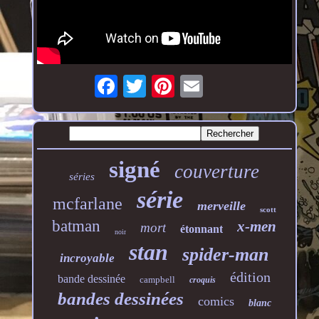
signé
couverture
séries
série
mcfarlane
merveille
scott
batman
x-men
mort
étonnant
noir
stan
spider-man
incroyable
édition
bande dessinée
campbell
croquis
bandes dessinées
comics
blanc