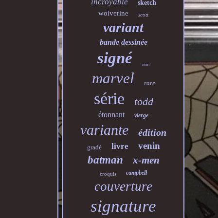
incroyable
sketch
wolverine
scott
variant
bande dessinée
signé
noir
marvel
rare
série
todd
étonnant
vierge
variante
édition
venin
livre
gradé
batman
x-men
campbell
croquis
couverture
signature